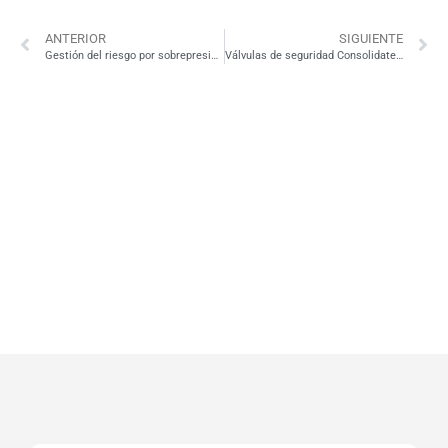
ANTERIOR
SIGUIENTE
Gestión del riesgo por sobrepresión en plantas industriales: válvulas de alivio y seguridad
Válvulas de seguridad Consolidated: confiabilidad y precisión para la protección de sistemas críticos