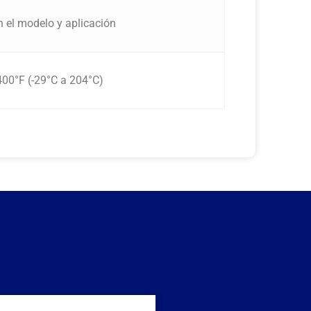
n el modelo y aplicación
400°F (-29°C a 204°C)