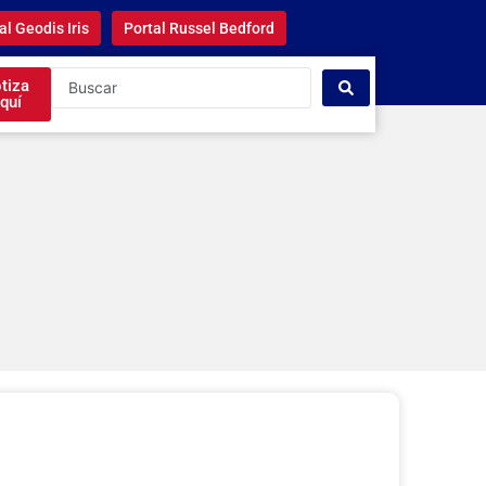
al Geodis Iris
Portal Russel Bedford
tiza
quí