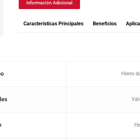
Información Adicional
Características Principales
Beneficios
Aplic
po
Hierro d
les
Vál
e
He