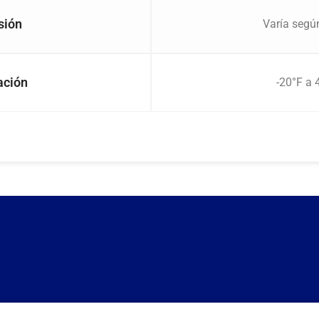
sión
Varía segú
ación
-20°F a 