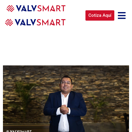
valvsmart-congreso-
Cotiza Aquí
tecnico-2026-H-E01