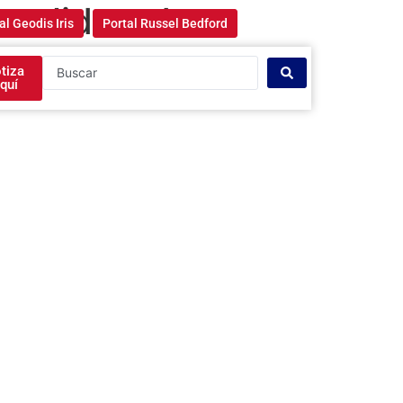
nsolidated
al Geodis Iris
Portal Russel Bedford
tiza
quí