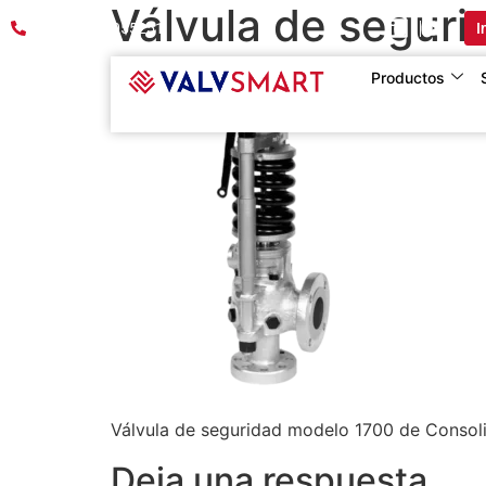
Válvula de segur
PBX:601 8055251
I
Productos
Válvula de seguridad modelo 1700 de Consol
Deja una respuesta