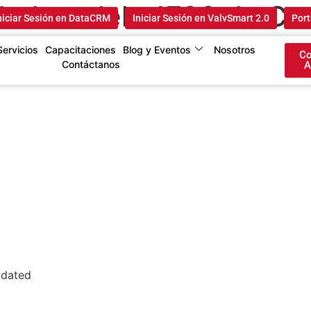
idad modelo 1700 de Co
niciar Sesión en DataCRM
Iniciar Sesión en ValvSmart 2.0
Port
Servicios
Capacitaciones
Blog y Eventos
Nosotros
Co
Contáctanos
A
idated