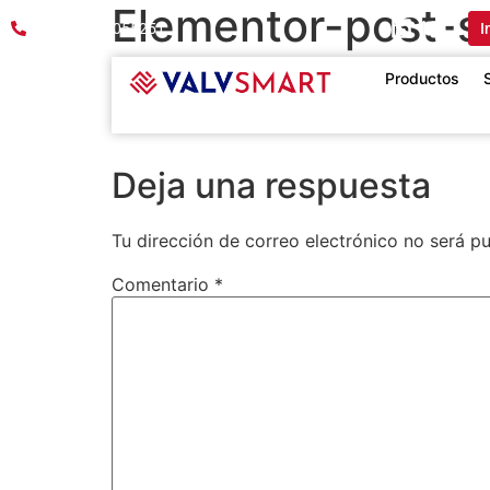
Elementor-post-
PBX:601 8055251
I
16_265565fe.png
Productos
Deja una respuesta
Tu dirección de correo electrónico no será pu
Comentario
*