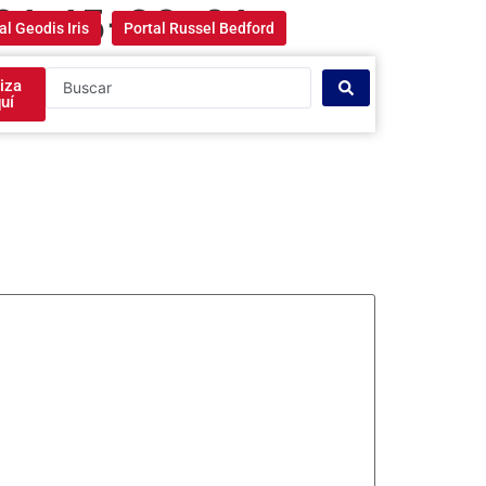
01-15-22-31-
al Geodis Iris
Portal Russel Bedford
iza
uí