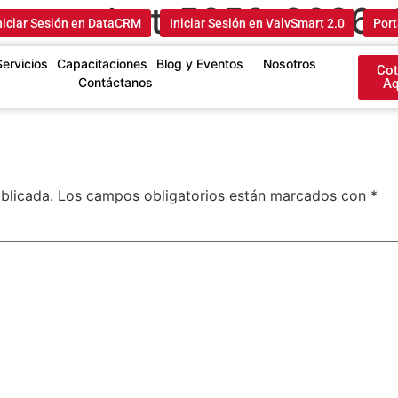
screenshot_5858_2026-
niciar Sesión en DataCRM
Iniciar Sesión en ValvSmart 2.0
Port
Servicios
Capacitaciones
Blog y Eventos
Nosotros
Cot
Contáctanos
Aq
blicada.
Los campos obligatorios están marcados con
*