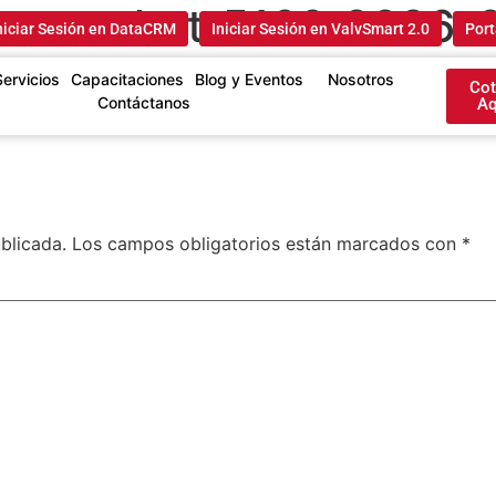
screenshot_5166_2026-
niciar Sesión en DataCRM
Iniciar Sesión en ValvSmart 2.0
Port
Servicios
Capacitaciones
Blog y Eventos
Nosotros
Cot
Contáctanos
Aq
blicada.
Los campos obligatorios están marcados con
*