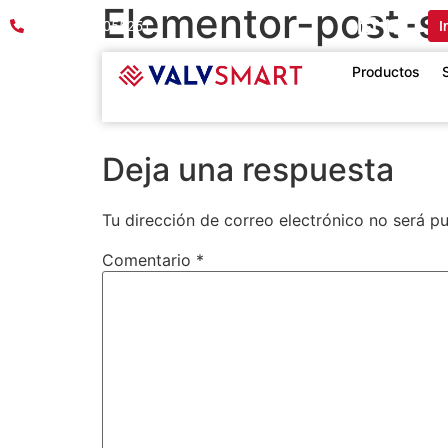
Elementor-post-
PBX:601 8055251
I
16_3355be4c.png
Productos
Deja una respuesta
Tu dirección de correo electrónico no será pu
Comentario
*