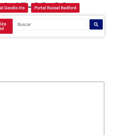
01-15-22-28-
al Geodis Iris
Portal Russel Bedford
iza
uí