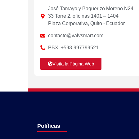
José Tamayo y Baquerizo Moreno N24 –
33 Torre 2, oficinas 1401 – 1404
Plaza Corporativa, Quito - Ecuador
contacto@valvsmart.com
PBX: +593-997799521
Visita la Página Web
Políticas