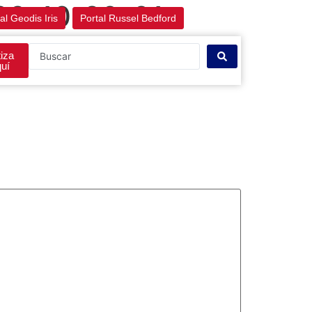
09-10-20-01-
al Geodis Iris
Portal Russel Bedford
iza
uí