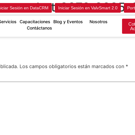
screenshot_9370_2025-
niciar Sesión en DataCRM
Iniciar Sesión en ValvSmart 2.0
Port
Servicios
Capacitaciones
Blog y Eventos
Nosotros
Cot
Contáctanos
Aq
blicada.
Los campos obligatorios están marcados con
*