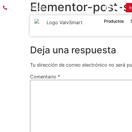
Elementor-post-
PBX:601 8055251
I
25_458c1dc9.png
Productos
Deja una respuesta
Tu dirección de correo electrónico no será pu
Comentario
*